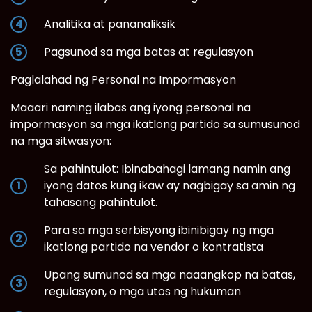
Analitika at pananaliksik
Pagsunod sa mga batas at regulasyon
Paglalahad ng Personal na Impormasyon
Maaari naming ilabas ang iyong personal na
impormasyon sa mga ikatlong partido sa sumusunod
na mga sitwasyon:
Sa pahintulot: Ibinabahagi lamang namin ang
iyong datos kung ikaw ay nagbigay sa amin ng
tahasang pahintulot.
Para sa mga serbisyong ibinibigay ng mga
ikatlong partido na vendor o kontratista
Upang sumunod sa mga naaangkop na batas,
regulasyon, o mga utos ng hukuman